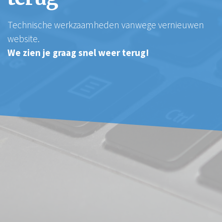
Technische werkzaamheden vanwege vernieuwen
website.
We zien je graag snel weer terug!